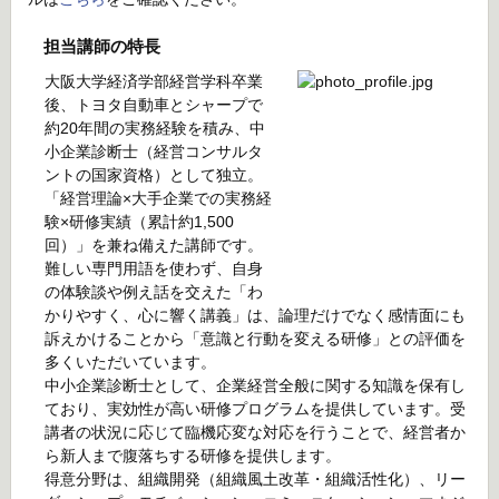
担当講師の特長
大阪大学経済学部経営学科卒業
後、トヨタ自動車とシャープで
約20年間の実務経験を積み、中
小企業診断士（経営コンサルタ
ントの国家資格）として独立。
「経営理論×大手企業での実務経
験×研修実績（累計約1,500
回）」を兼ね備えた講師です。
難しい専門用語を使わず、自身
の体験談や例え話を交えた「わ
かりやすく、心に響く講義」は、論理だけでなく感情面にも
訴えかけることから「意識と行動を変える研修」との評価を
多くいただいています。
中小企業診断士として、企業経営全般に関する知識を保有し
ており、実効性が高い研修プログラムを提供しています。受
講者の状況に応じて臨機応変な対応を行うことで、経営者か
ら新人まで腹落ちする研修を提供します。
得意分野は、組織開発（組織風土改革・組織活性化）、リー