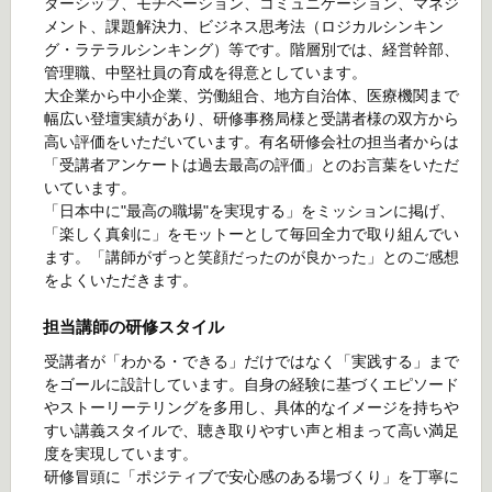
ダーシップ、モチベーション、コミュニケーション、マネジ
メント、課題解決力、ビジネス思考法（ロジカルシンキン
グ・ラテラルシンキング）等です。階層別では、経営幹部、
管理職、中堅社員の育成を得意としています。
大企業から中小企業、労働組合、地方自治体、医療機関まで
幅広い登壇実績があり、研修事務局様と受講者様の双方から
高い評価をいただいています。有名研修会社の担当者からは
「受講者アンケートは過去最高の評価」とのお言葉をいただ
いています。
「日本中に"最高の職場"を実現する」をミッションに掲げ、
「楽しく真剣に」をモットーとして毎回全力で取り組んでい
ます。「講師がずっと笑顔だったのが良かった」とのご感想
をよくいただきます。
担当講師の研修スタイル
受講者が「わかる・できる」だけではなく「実践する」まで
をゴールに設計しています。自身の経験に基づくエピソード
やストーリーテリングを多用し、具体的なイメージを持ちや
すい講義スタイルで、聴き取りやすい声と相まって高い満足
度を実現しています。
研修冒頭に「ポジティブで安心感のある場づくり」を丁寧に