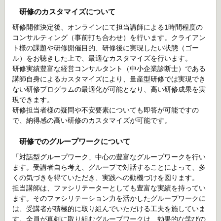
研修のカスタマイズについて
研修開催決定後、オンラインにて担当講師による1時間程度の
コンサルティング（事前打ち合わせ）を行います。クライアン
ト様の課題や研修開催目的、研修後に実現したい状態（ゴー
ル）をお聴きした上で、最適なカスタマイズを行います。
研修実績豊富な経営コンサルタント（中小企業診断士）である
講師自身によるカスタマイズにより、量産型研修では実現でき
ない研修プログラムの最適化が可能となり、高い研修成果を実
現できます。
研修担当者様の疑問や不安要素についても即答が可能ですの
で、納得感の高い研修のカスタマイズが可能です。
研修でのグループワークについて
「対話型グループワーク」中心の豊富なグループワークを行い
ます。受講者自ら考え、グループで対話することによって、多
くの気づきを得ていただき、実践への動機づけを図ります。
担当講師は、ファシリテーターとしても豊富な実績を持ってい
ます。そのファシリテーション力を活かしたグループワークに
は、受講者が積極的に取り組んでいただける工夫を施していま
す。全員が真剣に取り組むグループワークは、効果的な学びの