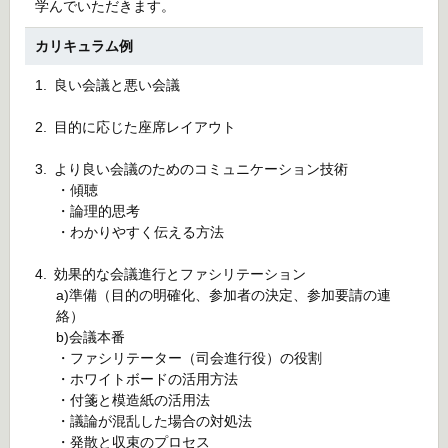
学んでいただきます。
カリキュラム例
1.
良い会議と悪い会議
2.
目的に応じた座席レイアウト
3.
より良い会議のためのコミュニケーション技術
・傾聴
・論理的思考
・わかりやすく伝える方法
4.
効果的な会議進行とファシリテーション
a)準備（目的の明確化、参加者の決定、参加要請の連
絡）
b)会議本番
・ファシリテーター（司会進行役）の役割
・ホワイトボードの活用方法
・付箋と模造紙の活用法
・議論が混乱した場合の対処法
・発散と収束のプロセス