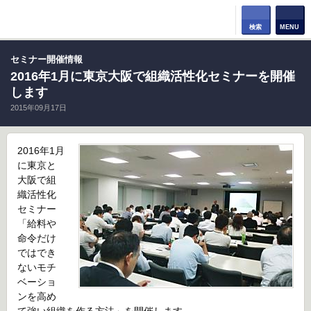
検索
MENU
セミナー開催情報
2016年1月に東京大阪で組織活性化セミナーを開催
します
2015年09月17日
2016年1月
に東京と
大阪で組
織活性化
セミナー
「給料や
命令だけ
ではでき
ないモチ
ベーショ
ンを高め