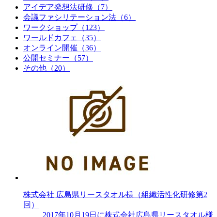
アイデア発想法研修
（7）
会議ファシリテーション法
（6）
ワークショップ
（123）
ワールドカフェ
（35）
オンライン開催
（36）
公開セミナー
（57）
その他
（20）
株式会社 広島県リースタオル様（組織活性化研修第2
回）
2017年10月19日に株式会社広島県リースタオル様