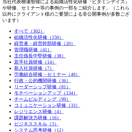
当社代表柳瀬智雄による組織活性化研修『ビタミンデイズ』
や研修、セミナー等の事例の一部をご紹介します。（これら
以外にクライアント様のご要望による非公開事例が多数ござ
います）
すべて
（302）
組織活性化研修
（150）
経営者・経営幹部研修
（20）
管理職研修
（41）
主任係長中堅研修
（38）
若手社員研修
（14）
新入社員研修
（7）
労働組合研修・セミナー
（49）
行政・公的機関研修
（36）
リーダーシップ研修
（81）
モチベーションアップ
（134）
チームビルディング
（99）
コミュニケーション研修
（33）
レジリエンス研修
（4）
課題解決力研修
（16）
ビジネススキル
（5）
システム思考研修
（12）