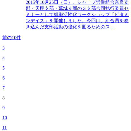
2015年10月25日（日）、シャープ労働組合奈良支
部・天理支部・葛城支部の３支部合同執行委員セ
ミナーとして組織活性化ワークショップ「ビタミ
ンデイズ」を開催しました。今回は、組合員を巻
き込んだ支部活動の強化を図るためのス…
前の10件
3
4
5
6
7
8
9
10
11